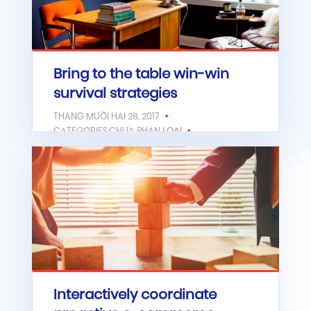
Bring to the table win-win
survival strategies
THÁNG MƯỜI HAI 28, 2017
CATEGORIES:CHƯA PHÂN LOẠI
Lorem ipsum dolor sit amet,
consectetur adipiscing elit. Quod non
faceret, si in voluptate summum…
CHI TIẾT
Interactively coordinate