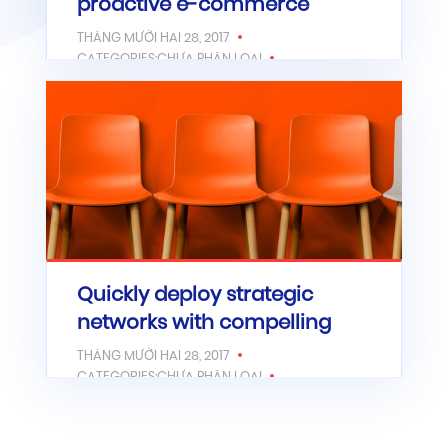
proactive e-commerce
THÁNG MƯỜI HAI 28, 2017
CATEGORIES:CHƯA PHÂN LOẠI
Lorem ipsum dolor sit amet,
consectetur adipiscing elit. An quod
ita callida est, ut optime…
CHI TIẾT
Quickly deploy strategic
networks with compelling
THÁNG MƯỜI HAI 28, 2017
CATEGORIES:CHƯA PHÂN LOẠI
Lorem ipsum dolor sit amet,
consectetur adipiscing elit. Videmusne