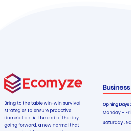
Business
Bring to the table win-win survival
Opining Days :
strategies to ensure proactive
Monday – Fri
domination. At the end of the day,
Saturday : 9
going forward, a new normal that