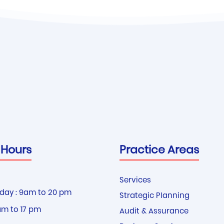
 Hours
Practice Areas
Services
day : 9am to 20 pm
Strategic Planning
am to 17 pm
Audit & Assurance