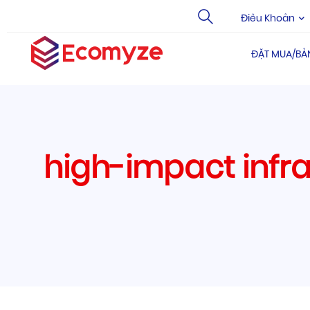
Điều Khoản
ĐẶT MUA/BẢ
high-impact infra