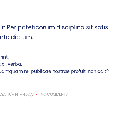
in Peripateticorum disciplina sit satis
ante dictum.
int.
ci, verba.
uamquam rei publicae nostrae profuit, non odit?
S:CHƯA PHÂN LOẠI
NO COMMENTS