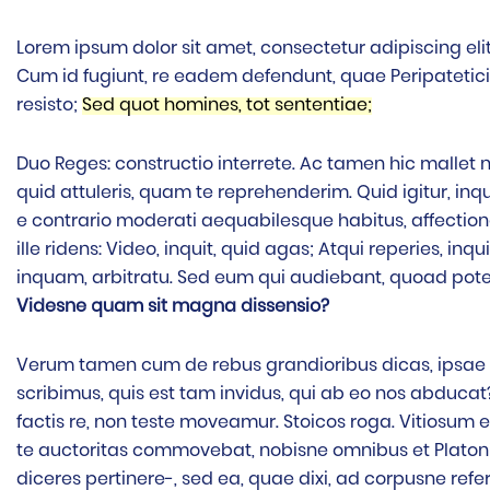
Lorem ipsum dolor sit amet, consectetur adipiscing elit.
Cum id fugiunt, re eadem defendunt, quae Peripatetici
resisto;
Sed quot homines, tot sententiae;
Duo Reges: constructio interrete. Ac tamen hic mallet no
quid attuleris, quam te reprehenderim. Quid igitur, inq
e contrario moderati aequabilesque habitus, affection
ille ridens: Video, inquit, quid agas; Atqui reperies, i
inquam, arbitratu. Sed eum qui audiebant, quoad pot
Videsne quam sit magna dissensio?
Verum tamen cum de rebus grandioribus dicas, ipsae r
scribimus, quis est tam invidus, qui ab eo nos abducat
factis re, non teste moveamur. Stoicos roga. Vitiosum 
te auctoritas commovebat, nobisne omnibus et Platon
diceres pertinere-, sed ea, quae dixi, ad corpusne refe