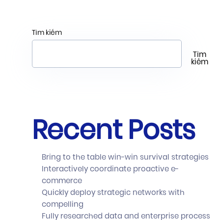
Tìm kiếm
Tìm
kiếm
Recent Posts
Bring to the table win-win survival strategies
Interactively coordinate proactive e-
commerce
Quickly deploy strategic networks with
compelling
Fully researched data and enterprise process