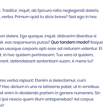
 Traditur, inquit, ab Epicuro ratio neglegendi doloris.
, verba. Primum quid tu dicis breve? Sed ego in hoc
n dolere. Ego quoque, inquit, didicerim libentius si
uit, eos responsuros putas?
Quo tandem modo?
Itaque
es ususque corporis apti esse ad naturam videntur. Et
nquit, in hoc quidem pertinacem; Tuo vero id quidem,
erant, defendebant sententiam suam. A mene tu?
es verba rapiunt; Etenim si delectamur, cum
? Hoc dictum in una re latissime patet, ut in omnibus
est enim in dividendo partem in genere numerare. Sin
i ipsi nescio quem illum anteponebas? Ad corpus
rs?