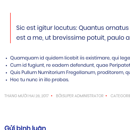
Sic est igitur locutus: Quantus ornatus 
est a me, ut brevissime potuit, paulo 
Quamquam id quidem licebit iis existimare, qui leger
Cum id fugiunt, re eadem defendunt, quae Peripateti
Quis Pullum Numitorium Fregellanum, proditorem, q
Hoc tu nunc in illo probas.
THÁNG MƯỜI HAI 28, 2017
BỞI:SUPER ADMINISTRATOR
CATEGORIE
Gửi bình luận