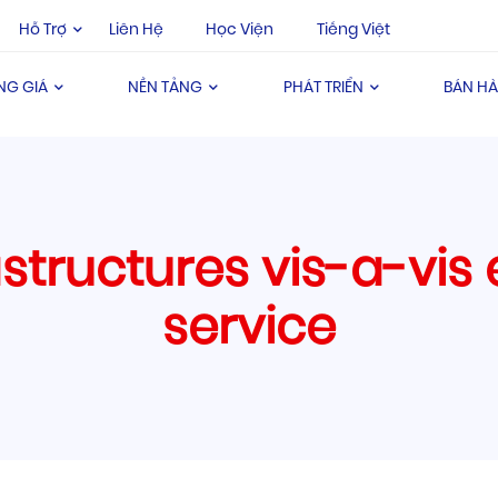
Hỗ Trợ
Liên Hệ
Học Viện
Tiếng Việt
NG GIÁ
NỀN TẢNG
PHÁT TRIỂN
BÁN H
structures vis-a-vis 
service