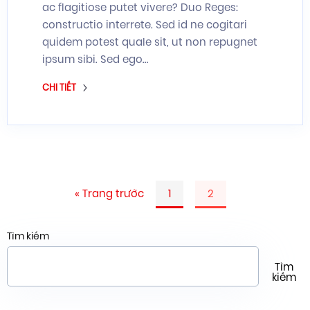
ac flagitiose putet vivere? Duo Reges:
constructio interrete. Sed id ne cogitari
quidem potest quale sit, ut non repugnet
ipsum sibi. Sed ego…
CHI TIẾT
« Trang trước
1
2
Tìm kiếm
Tìm
kiếm