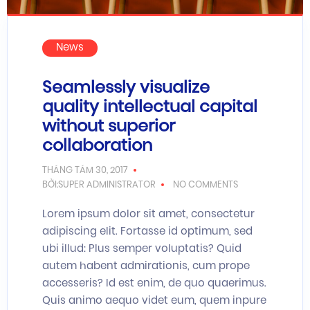
News
Seamlessly visualize
quality intellectual capital
without superior
collaboration
THÁNG TÁM 30, 2017
BỞI:SUPER ADMINISTRATOR
NO COMMENTS
Lorem ipsum dolor sit amet, consectetur
adipiscing elit. Fortasse id optimum, sed
ubi illud: Plus semper voluptatis? Quid
autem habent admirationis, cum prope
accesseris? Id est enim, de quo quaerimus.
Quis animo aequo videt eum, quem inpure