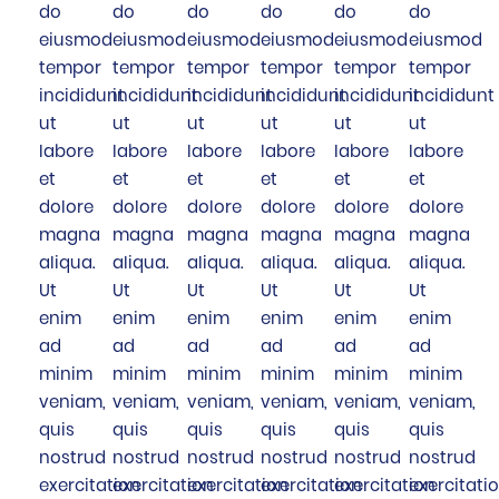
do
do
do
do
do
do
eiusmod
eiusmod
eiusmod
eiusmod
eiusmod
eiusmod
tempor
tempor
tempor
tempor
tempor
tempor
incididunt
incididunt
incididunt
incididunt
incididunt
incididunt
ut
ut
ut
ut
ut
ut
labore
labore
labore
labore
labore
labore
et
et
et
et
et
et
dolore
dolore
dolore
dolore
dolore
dolore
magna
magna
magna
magna
magna
magna
aliqua.
aliqua.
aliqua.
aliqua.
aliqua.
aliqua.
Ut
Ut
Ut
Ut
Ut
Ut
enim
enim
enim
enim
enim
enim
ad
ad
ad
ad
ad
ad
minim
minim
minim
minim
minim
minim
veniam,
veniam,
veniam,
veniam,
veniam,
veniam,
quis
quis
quis
quis
quis
quis
nostrud
nostrud
nostrud
nostrud
nostrud
nostrud
exercitation
exercitation
exercitation
exercitation
exercitation
exercitati