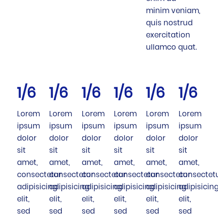
minim veniam,
quis nostrud
exercitation
ullamco quat.
1/6
1/6
1/6
1/6
1/6
1/6
Lorem
Lorem
Lorem
Lorem
Lorem
Lorem
ipsum
ipsum
ipsum
ipsum
ipsum
ipsum
dolor
dolor
dolor
dolor
dolor
dolor
sit
sit
sit
sit
sit
sit
amet,
amet,
amet,
amet,
amet,
amet,
consectetur
consectetur
consectetur
consectetur
consectetur
consectet
adipisicing
adipisicing
adipisicing
adipisicing
adipisicing
adipisicin
elit,
elit,
elit,
elit,
elit,
elit,
sed
sed
sed
sed
sed
sed