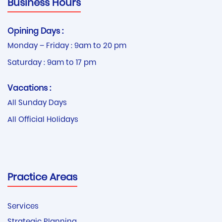
Business Hours
Opining Days :
Monday – Friday : 9am to 20 pm
Saturday : 9am to 17 pm
Vacations :
All Sunday Days
All Official Holidays
Practice Areas
Services