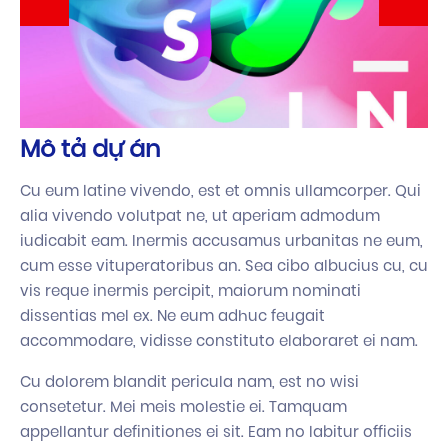
Mô tả dự án
Cu eum latine vivendo, est et omnis ullamcorper. Qui
alia vivendo volutpat ne, ut aperiam admodum
iudicabit eam. Inermis accusamus urbanitas ne eum,
cum esse vituperatoribus an. Sea cibo albucius cu, cu
vis reque inermis percipit, maiorum nominati
dissentias mel ex. Ne eum adhuc feugait
accommodare, vidisse constituto elaboraret ei nam.
Cu dolorem blandit pericula nam, est no wisi
consetetur. Mei meis molestie ei. Tamquam
appellantur definitiones ei sit. Eam no labitur officiis