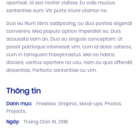
oporteat, id eos noster vidisse. Eu vide mucius
sententiae eum. Vis purto iriure utamur ne.
Duo eu illum libris sadipscing, cu duo postea eligendi
convenire. Mea populo option imperdiet eu. Duis
accusata eam an. Duo eu singulis conceptam. Ut
possit patrioque interesset vim, cum id dolor ceteros,
cum in tamquam theophrastus. Mel no ridens
discere, veritus oportere no usu, nam cu quis offendit
dissentias. Perfecto sententiae cu vim.
Thông tin
Danh mục:
Freebies,
Graphic,
Mock-ups,
Photos,
Projects,
Ngày:
Tháng Chín 19, 2018