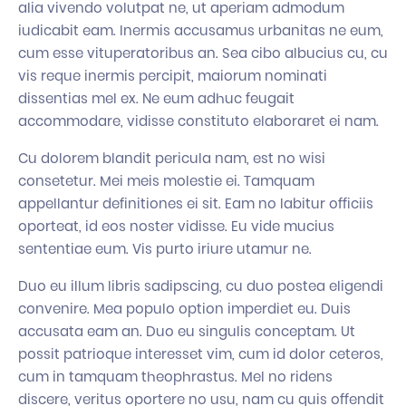
alia vivendo volutpat ne, ut aperiam admodum
iudicabit eam. Inermis accusamus urbanitas ne eum,
cum esse vituperatoribus an. Sea cibo albucius cu, cu
vis reque inermis percipit, maiorum nominati
dissentias mel ex. Ne eum adhuc feugait
accommodare, vidisse constituto elaboraret ei nam.
Cu dolorem blandit pericula nam, est no wisi
consetetur. Mei meis molestie ei. Tamquam
appellantur definitiones ei sit. Eam no labitur officiis
oporteat, id eos noster vidisse. Eu vide mucius
sententiae eum. Vis purto iriure utamur ne.
Duo eu illum libris sadipscing, cu duo postea eligendi
convenire. Mea populo option imperdiet eu. Duis
accusata eam an. Duo eu singulis conceptam. Ut
possit patrioque interesset vim, cum id dolor ceteros,
cum in tamquam theophrastus. Mel no ridens
discere, veritus oportere no usu, nam cu quis offendit