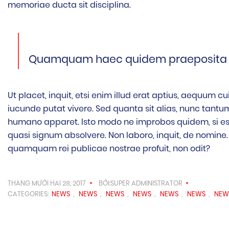
memoriae ducta sit disciplina.
Quamquam haec quidem praeposita rect
Ut placet, inquit, etsi enim illud erat aptius, aequum
iucunde putat vivere. Sed quanta sit alias, nunc tantu
humano apparet. Isto modo ne improbos quidem, si esse
quasi signum absolvere. Non laboro, inquit, de nomine
quamquam rei publicae nostrae profuit, non odit?
THÁNG MƯỜI HAI 28, 2017
BỞI:SUPER ADMINISTRATOR
CATEGORIES:
NEWS
,
NEWS
,
NEWS
,
NEWS
,
NEWS
,
NEWS
,
NEW