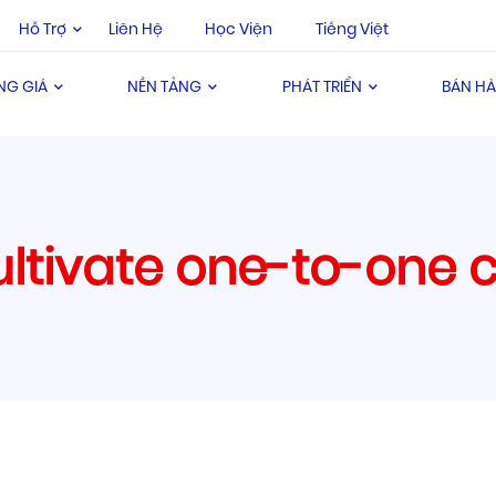
Hỗ Trợ
Liên Hệ
Học Viện
Tiếng Việt
NG GIÁ
NỀN TẢNG
PHÁT TRIỂN
BÁN H
cultivate one-to-one 