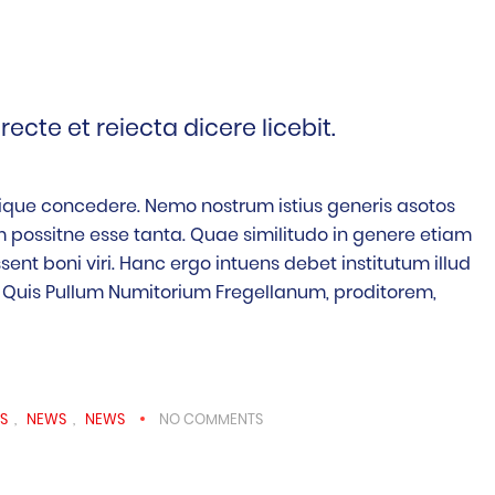
e et reiecta dicere licebit.
 cuique concedere. Nemo nostrum istius generis asotos
m possitne esse tanta. Quae similitudo in genere etiam
nt boni viri. Hanc ergo intuens debet institutum illud
. Quis Pullum Numitorium Fregellanum, proditorem,
S
,
NEWS
,
NEWS
NO COMMENTS