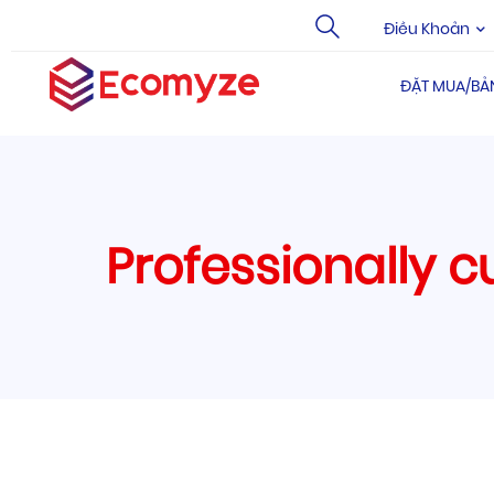
Điều Khoản
ĐẶT MUA/BẢ
Professionally 