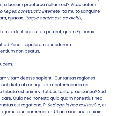
, si bonum praeterea nullum est? Vitae autem
o Reges: constructio interrete.
Ita multo sanguine
re, quaeso.
Itaque contra est, ac dicitis;
em ardentiore studio peteret, quam Epicurus
t ad Pericli sepulcrum accederem.
ientium non beatus.
ducem.
m vitam deesse sapienti. Cur tantas regiones
 sunt dicta ab antiquis de contemnendis ac
 tributa est animi virtutibus tanta praestantia? Sed
udicare. Quia nec honesto quic quam honestius nec
mnatus est rogatione, P.
Sed ego in hoc resisto;
Sic, et
s agemusque communiter. Ut non sine causa ex iis