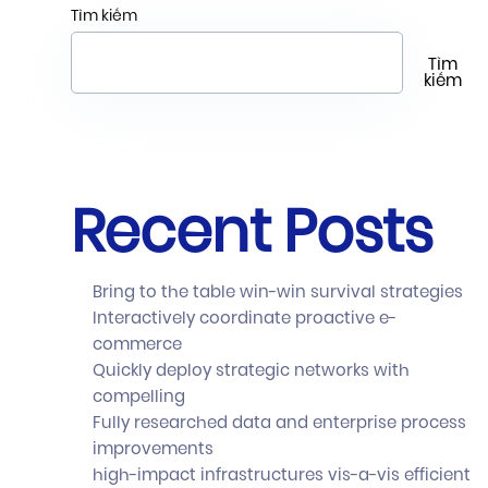
Tìm kiếm
Tìm
kiếm
Recent Posts
Bring to the table win-win survival strategies
Interactively coordinate proactive e-
commerce
Quickly deploy strategic networks with
compelling
Fully researched data and enterprise process
improvements
high-impact infrastructures vis-a-vis efficient