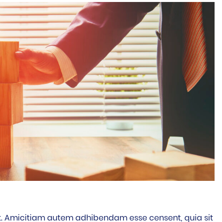
it. Amicitiam autem adhibendam esse censent, quia sit