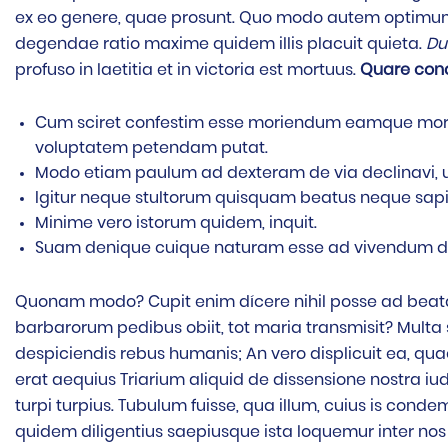
ex eo genere, quae prosunt. Quo modo autem optimum
degendae ratio maxime quidem illis placuit quieta.
Du
profuso in laetitia et in victoria est mortuus.
Quare cona
Cum sciret confestim esse moriendum eamque mort
voluptatem petendam putat.
Modo etiam paulum ad dexteram de via declinavi, u
Igitur neque stultorum quisquam beatus neque sap
Minime vero istorum quidem, inquit.
Suam denique cuique naturam esse ad vivendum 
Quonam modo? Cupit enim dícere nihil posse ad beata
barbarorum pedibus obiit, tot maria transmisit? Multa
despiciendis rebus humanis; An vero displicuit ea, quae
erat aequius Triarium aliquid de dissensione nostra i
turpi turpius. Tubulum fuisse, qua illum, cuius is conde
quidem diligentius saepiusque ista loquemur inter no