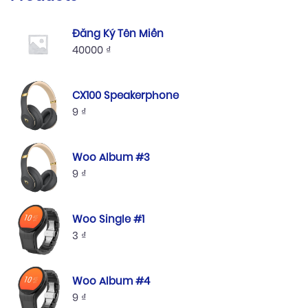
Đăng Ký Tên Miền
40000
₫
CX100 Speakerphone
9
₫
Woo Album #3
9
₫
Woo Single #1
3
₫
Woo Album #4
9
₫