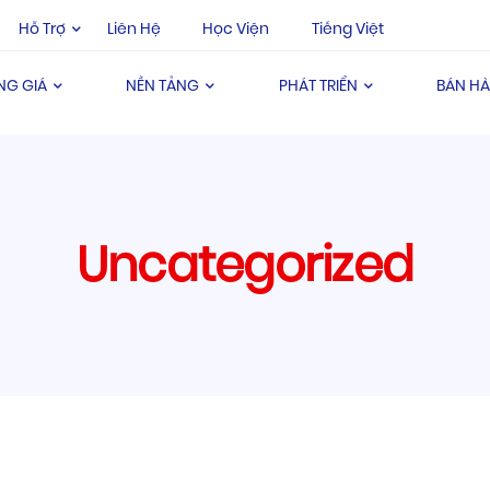
Hỗ Trợ
Liên Hệ
Học Viện
Tiếng Việt
NG GIÁ
NỀN TẢNG
PHÁT TRIỂN
BÁN H
Uncategorized