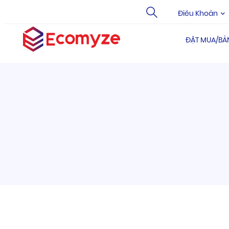
Điều Khoản
ĐẶT MUA/BẢ