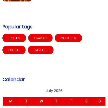
Popular tags
FREEBIES
GRAPHIC
MOCK-UPS
PHOTOS
PROJECTS
Calendar
July 2026
M
T
W
T
F
S
S