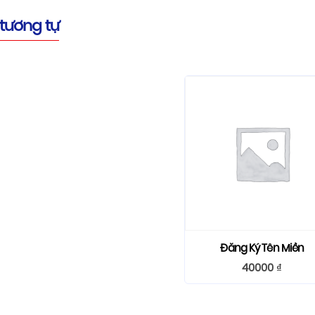
tương tự
Đăng Ký Tên Miền
40000
₫