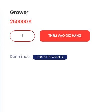
Grower
250000
₫
Grower
THÊM VÀO GIỎ HÀNG
số
lượng
Danh mục:
UNCATEGORIZED