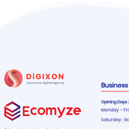
Business
Opining Days :
Monday – Fri
Saturday : 9