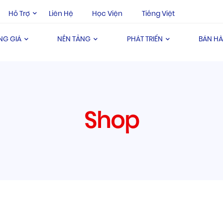
Hỗ Trợ
Liên Hệ
Học Viện
Tiếng Việt
NG GIÁ
NỀN TẢNG
PHÁT TRIỂN
BÁN H
Shop