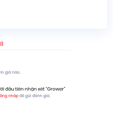
0)
h giá nào.
ời đầu tiên nhận xét “Grower”
ăng nhập
để gửi đánh giá.