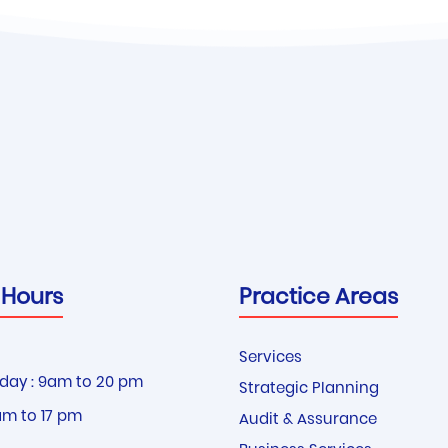
 Hours
Practice Areas
Services
day : 9am to 20 pm
Strategic Planning
am to 17 pm
Audit & Assurance