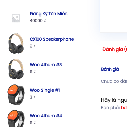
Đăng Ký Tên Miền
40000
₫
CX100 Speakerphone
9
₫
Đánh giá (
Woo Album #3
Đánh giá
9
₫
Chưa có đán
Woo Single #1
3
₫
Hãy là ngư
Bạn phải
bđ
Woo Album #4
9
₫