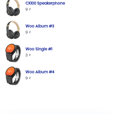
CX100 Speakerphone
9
₫
Woo Album #3
9
₫
Woo Single #1
3
₫
Woo Album #4
9
₫