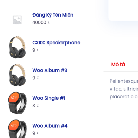
Đăng Ký Tên Miền
40000
₫
CX100 Speakerphone
9
₫
Mô tả
Woo Album #3
9
₫
Pellentesqu
vitae, ultri
placerat ele
Woo Single #1
3
₫
Woo Album #4
9
₫