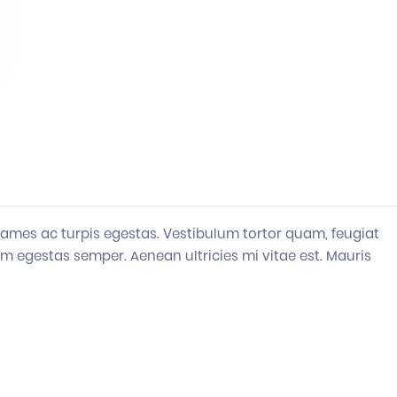
fames ac turpis egestas. Vestibulum tortor quam, feugiat
uam egestas semper. Aenean ultricies mi vitae est. Mauris