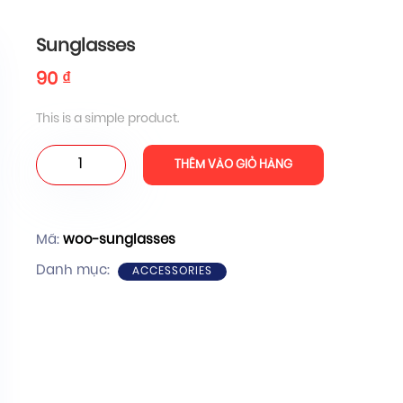
Sunglasses
90
₫
This is a simple product.
Sunglasses
THÊM VÀO GIỎ HÀNG
số
lượng
Mã:
woo-sunglasses
Danh mục:
ACCESSORIES